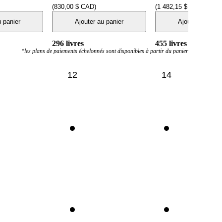
(830,00 $ CAD)
(1 482,15 $ CAD)
u panier
Ajouter au panier
Ajouter au pani
296
livres
455
livres
*
les plans de paiements échelonnés sont disponibles à partir du panier
12
14