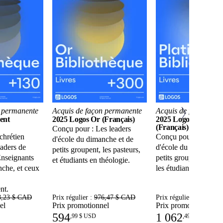
n permanente
Acquis de façon permanente
Acquis de façon per
ent
2025 Logos Or (Français)
2025 Logos Platine
(Français)
Conçu pour : Les leaders
chrétien
Conçu pour : Les lea
d'école du dimanche et de
eaders de
d'école du dimanche 
petits groupent, les pasteurs,
Enseignants
petits groupes, les pas
et étudiants en théologie.
nche, et ceux
les étudiants en théol
nt.
8,23 $ CAD
Prix régulier :
976,47 $ CAD
Prix régulier :
1 743,7
el
Prix promotionnel
Prix promotionnel
594
1 062
,
99 $ USD
,
49 $ USD