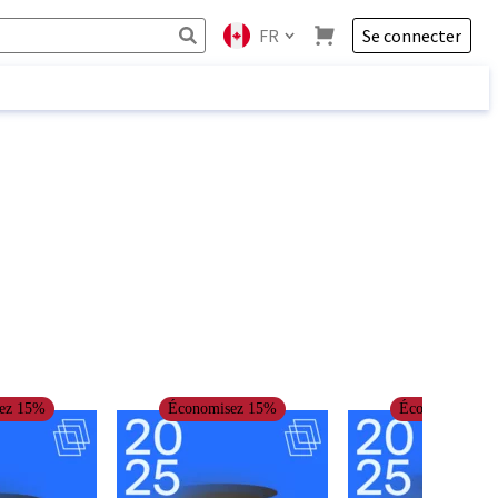
FR
Se connecter
sez
15
%
Économisez
15
%
Économisez
15