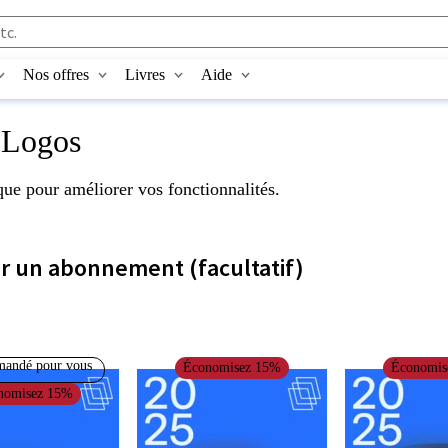
Nos offres
Livres
Aide
t
Logos
èque pour améliorer vos fonctionnalités.
r un abonnement (facultatif)
andé pour vous
Économisez
15
%
Économi
nomisez
15
%