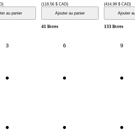
D)
(118,56 $ CAD)
(414,99 $ CAD)
ter au panier
Ajouter au panier
Ajouter a
41
livres
133
livres
3
6
9