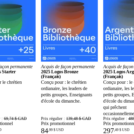
façon permanente
Acquis de façon permanente
Acquis de faço
 Starter
2025 Logos Bronze
2025 Logos Arg
(Français)
(Français)
 le chrétien
Conçu pour : le chrétien
Conçu pour : le 
ordianaire, les leaders de
ordianaire, les l
petits groupes, Enseignants
petits groupes, 
d'école du dimanche.
d'école du dima
qui prêchent
occasionnelleme
r :
69,74 $ CAD
Prix régulier :
139,48 $ CAD
Prix régulier :
48
tionnel
Prix promotionnel
Prix promotionn
84
297
D
,
99 $ USD
,
49 $ USD